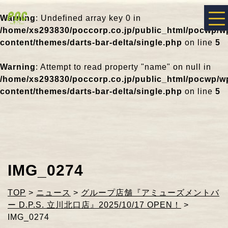
Warning
: Undefined array key 0 in
/home/xs293830/poccorp.co.jp/public_html/pocwp/w
content/themes/darts-bar-delta/single.php
on line
5
Warning
: Attempt to read property "name" on null in
/home/xs293830/poccorp.co.jp/public_html/pocwp/w
content/themes/darts-bar-delta/single.php
on line
5
IMG_0274
TOP
>
ニュース
>
グループ店舗『アミューズメントバ
ー D.P.S. 立川北口店』2025/10/17 OPEN！
>
IMG_0274