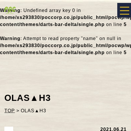
Warning
: Undefined array key 0 in
/home/xs293830/poccorp.co.jp/public_html/pocwp/w
content/themes/darts-bar-delta/single.php
on line
5
Warning
: Attempt to read property "name" on null in
/home/xs293830/poccorp.co.jp/public_html/pocwp/w
content/themes/darts-bar-delta/single.php
on line
5
OLAS▲H3
TOP
>
OLAS▲H3
2021.06.21