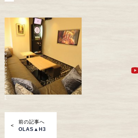
© POC All Rights Reserved.
前の記事へ
OLAS▲H3