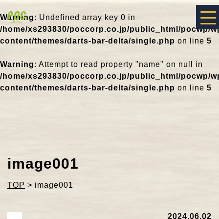
Warning
: Undefined array key 0 in
/home/xs293830/poccorp.co.jp/public_html/pocwp/w
content/themes/darts-bar-delta/single.php
on line
5
Warning
: Attempt to read property "name" on null in
/home/xs293830/poccorp.co.jp/public_html/pocwp/w
content/themes/darts-bar-delta/single.php
on line
5
image001
TOP
>
image001
2024.06.02