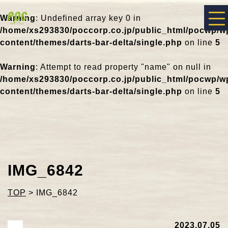
Warning
: Undefined array key 0 in
/home/xs293830/poccorp.co.jp/public_html/pocwp/w
content/themes/darts-bar-delta/single.php
on line
5
Warning
: Attempt to read property "name" on null in
/home/xs293830/poccorp.co.jp/public_html/pocwp/w
content/themes/darts-bar-delta/single.php
on line
5
IMG_6842
TOP
>
IMG_6842
2023.07.05