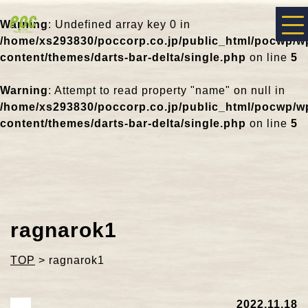
Warning
: Undefined array key 0 in
/home/xs293830/poccorp.co.jp/public_html/pocwp/w
content/themes/darts-bar-delta/single.php
on line
5
Warning
: Attempt to read property "name" on null in
/home/xs293830/poccorp.co.jp/public_html/pocwp/w
content/themes/darts-bar-delta/single.php
on line
5
ragnarok1
TOP
>
ragnarok1
2022.11.18