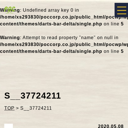
Warning
: Undefined array key 0 in
/home/xs293830/poccorp.co.jp/public_html/pocwp/w
content/themes/darts-bar-delta/single.php
on line
5
Warning
: Attempt to read property "name" on null in
/home/xs293830/poccorp.co.jp/public_html/pocwp/w
content/themes/darts-bar-delta/single.php
on line
5
S__37724211
TOP
>
S__37724211
2020.05.08