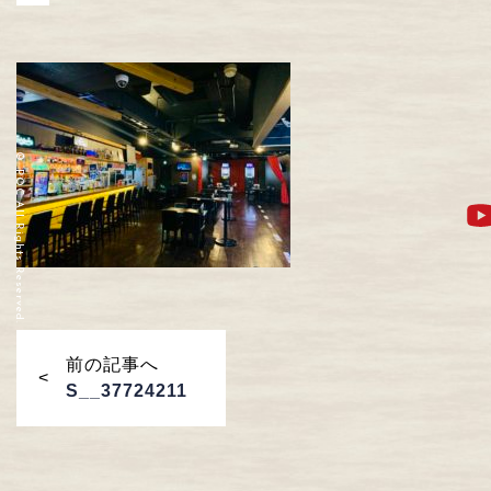
© POC All Rights Reserved.
前の記事へ
S__37724211